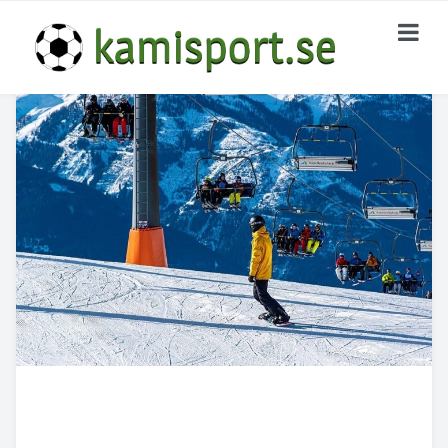
HOME
KATEGORIER
Nu Och Då
Giganterna I England
Tränarna Bakom Framgången
KONTAKTA OSS