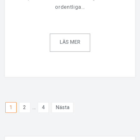
ordentliga…
Sidnumrering
1
2
…
4
Nästa
för
inlägg