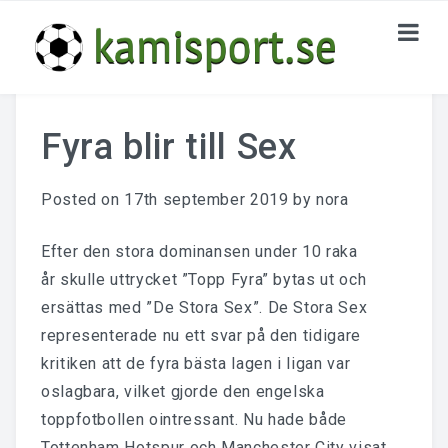
HOME
Fyra blir till Sex
KATEGORIER
Posted on
17th september 2019
by
nora
Nu Och Då
Giganterna I England
Efter den stora dominansen under 10 raka
år skulle uttrycket ”Topp Fyra” bytas ut och
Tränarna Bakom Framgången
ersättas med ”De Stora Sex”. De Stora Sex
representerade nu ett svar på den tidigare
KONTAKTA OSS
kritiken att de fyra bästa lagen i ligan var
oslagbara, vilket gjorde den engelska
toppfotbollen ointressant. Nu hade både
Tottenham Hotspur och Manchester City visat