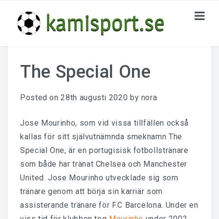
HOME
The Special One
KATEGORIER
Posted on
28th augusti 2020
by
nora
Nu Och Då
Giganterna I England
Jose Mourinho, som vid vissa tillfällen också
kallas för sitt självutnämnda smeknamn The
Tränarna Bakom Framgången
Special One, är en portugisisk fotbollstränare
som både har tränat Chelsea och Manchester
KONTAKTA OSS
United. Jose Mourinho utvecklade sig som
tränare genom att börja sin karriär som
assisterande tränare för F.C Barcelona. Under en
viss tid för klubben tog
Mourinho
under 2002